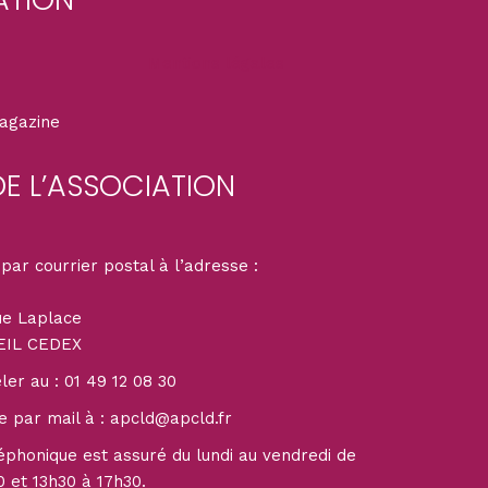
n
Mentions légales
magazine
DE L’ASSOCIATION
par courrier postal à l’adresse :
ue Laplace
EIL CEDEX
er au : 01 49 12 08 30
e par mail à : apcld@apcld.fr
léphonique est assuré du lundi au vendredi de
0 et 13h30 à 17h30.