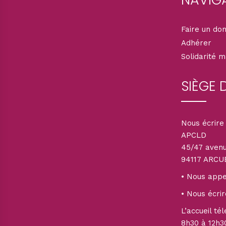
Faire un do
Adhérer
Solidarité 
SIÈGE 
Nous écrire 
APCLD
45/47 aven
94117 ARCU
• Nous appel
• Nous écrir
L’accueil té
8h30 à 12h3