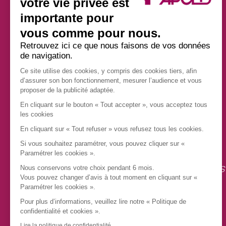
votre vie privée est
importante pour
vous comme pour nous.
Retrouvez ici ce que nous faisons de vos données
de navigation.
Ce site utilise des cookies, y compris des cookies tiers, afin
d’assurer son bon fonctionnement, mesurer l’audience et vous
proposer de la publicité adaptée.
En cliquant sur le bouton « Tout accepter », vous acceptez tous
les cookies
A
ccompagnements et visites
En cliquant sur « Tout refuser » vous refusez tous les cookies.
P
Si vous souhaitez paramétrer, vous pouvez cliquer sur «
révention santé
Paramétrer les cookies ».
C
onseils et aides aux démarches
Nous conservons votre choix pendant 6 mois.
Vous pouvez changer d’avis à tout moment en cliquant sur «
L
ogements d’accueil
Paramétrer les cookies ».
D
Pour plus d’informations, veuillez lire notre « Politique de
on de soi
confidentialité et cookies ».
Lire la politique de confidentialité