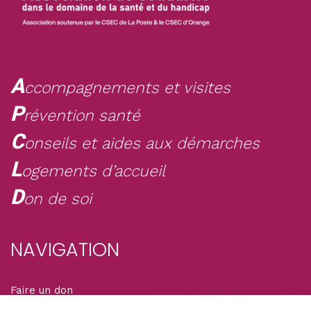
A
ccompagnements et visites
P
révention santé
C
onseils et aides aux démarches
L
ogements d’accueil
D
on de soi
NAVIGATION
Faire un don
Mentions légales
Adhérer