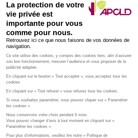
La protection de votre
Solidarité magazine
vie privée est
importante pour vous
SIÈGE DE L’ASSOCIATION
comme pour nous.
Retrouvez ici ce que nous faisons de vos données de
navigation.
Nous écrire par courrier postal à l’adresse :
APCLD
Ce site utilise des cookies, y compris des cookies tiers, afin d’assurer
son bon fonctionnement, mesurer l’audience et vous proposer de la
45/47 avenue Laplace
publicité adaptée.
94117 ARCUEIL CEDEX
En cliquant sur le bouton « Tout accepter », vous acceptez tous les
• Nous appeler au : 01 49 12 08 30
cookies
• Nous écrire par mail à : apcld@apcld.fr
En cliquant sur « Tout refuser » vous refusez tous les cookies.
Si vous souhaitez paramétrer, vous pouvez cliquer sur « Paramétrer
L’accueil téléphonique est assuré du lundi au vendredi de
les cookies ».
8h30 à 12h30 et 13h30 à 17h30.
Nous conservons votre choix pendant 6 mois.
Vous pouvez changer d’avis à tout moment en cliquant sur «
Paramétrer les cookies ».
Pour plus d’informations, veuillez lire notre « Politique de