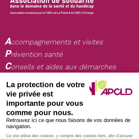
A
ccompagnements et visites
P
révention santé
C
onseils et aides aux démarches
L
ogements d’accueil
La protection de votre
D
on de soi
vie privée est
importante pour vous
comme pour nous.
NAVIGATION
Retrouvez ici ce que nous faisons de vos données de
navigation.
Faire un don
Mentions légales
Ce site utilise des cookies, y compris des cookies tiers, afin d’assurer