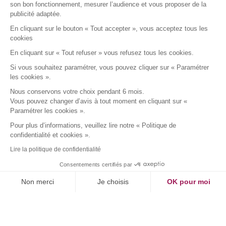
Adhérer
son bon fonctionnement, mesurer l’audience et vous proposer de la
publicité adaptée.
Solidarité magazine
En cliquant sur le bouton « Tout accepter », vous acceptez tous les
cookies
SIÈGE DE L’ASSOCIATION
En cliquant sur « Tout refuser » vous refusez tous les cookies.
Si vous souhaitez paramétrer, vous pouvez cliquer sur « Paramétrer
les cookies ».
Nous écrire par courrier postal à l’adresse :
Nous conservons votre choix pendant 6 mois.
APCLD
Vous pouvez changer d’avis à tout moment en cliquant sur «
45/47 avenue Laplace
Paramétrer les cookies ».
94117 ARCUEIL CEDEX
Pour plus d’informations, veuillez lire notre « Politique de
confidentialité et cookies ».
• Nous appeler au : 01 49 12 08 30
Lire la politique de confidentialité
• Nous écrire par mail à : apcld@apcld.fr
Consentements certifiés par
L’accueil téléphonique est assuré du lundi au vendredi de
Non merci
Je choisis
OK pour moi
8h30 à 12h30 et 13h30 à 17h30.
Axeptio consent
Plateforme de Gestion du Consentement : Personnalisez vos Option
Notre plateforme vous permet d'adapter et de gérer vos paramètres de