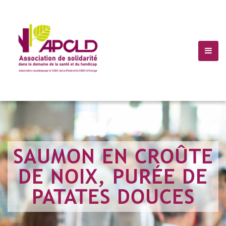
(+10) 123 456 7899
Info@Havana.com
SAUMON EN CROÛTE
DE NOIX, PURÉE DE
PATATES DOUCES