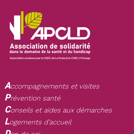
A
ccompagnements et visites
P
révention santé
C
onseils et aides aux démarches
L
ogements d’accueil
D