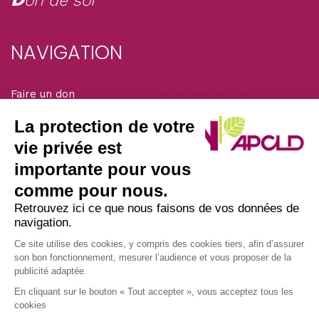
on de soi
NAVIGATION
Faire un don
Mentions légales
Adhérer
La protection de votre
Solidarité magazine
vie privée est
importante pour vous
SIÈGE DE L’ASSOCIATION
comme pour nous.
Retrouvez ici ce que nous faisons de vos données de
navigation.
Nous écrire par courrier postal à l’adresse :
APCLD
Ce site utilise des cookies, y compris des cookies tiers, afin d’assurer
son bon fonctionnement, mesurer l’audience et vous proposer de la
45/47 avenue Laplace
publicité adaptée.
94117 ARCUEIL CEDEX
En cliquant sur le bouton « Tout accepter », vous acceptez tous les
• Nous appeler au : 01 49 12 08 30
cookies