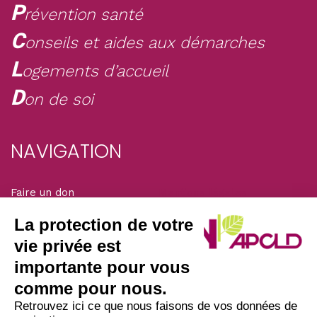
P
révention santé
C
onseils et aides aux démarches
L
ogements d’accueil
D
on de soi
NAVIGATION
Faire un don
Mentions légales
Adhérer
La protection de votre
Solidarité magazine
vie privée est
importante pour vous
SIÈGE DE L’ASSOCIATION
comme pour nous.
Retrouvez ici ce que nous faisons de vos données de