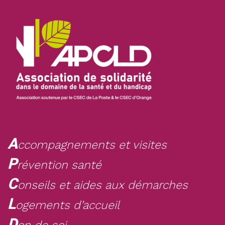
A
ccompagnements et visites
P
révention santé
C
onseils et aides aux démarches
L
ogements d’accueil
D