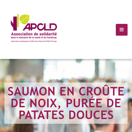
(+10) 123 456 7899
Info@Havana.com
SAUMON EN CROÛTE
DE NOIX, PURÉE DE
PATATES DOUCES