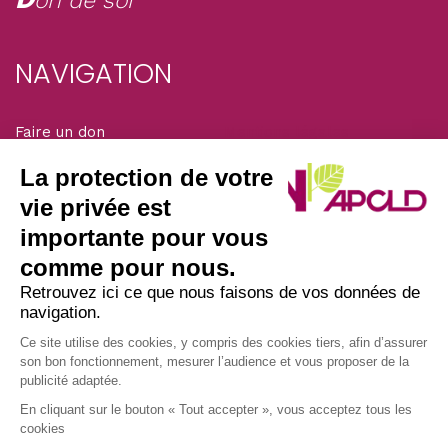
on de soi
NAVIGATION
Faire un don
Mentions légales
Adhérer
La protection de votre
Solidarité magazine
vie privée est
importante pour vous
SIÈGE DE L’ASSOCIATION
comme pour nous.
Retrouvez ici ce que nous faisons de vos données de
navigation.
Nous écrire par courrier postal à l’adresse :
APCLD
Ce site utilise des cookies, y compris des cookies tiers, afin d’assurer
son bon fonctionnement, mesurer l’audience et vous proposer de la
45/47 avenue Laplace
publicité adaptée.
94117 ARCUEIL CEDEX
En cliquant sur le bouton « Tout accepter », vous acceptez tous les
• Nous appeler au : 01 49 12 08 30
cookies