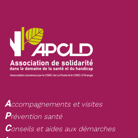
A
ccompagnements et visites
P
révention santé
C
onseils et aides aux démarches