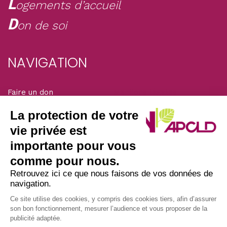
L
ogements d’accueil
D
on de soi
NAVIGATION
Faire un don
Mentions légales
Adhérer
La protection de votre
Solidarité magazine
vie privée est
importante pour vous
SIÈGE DE L’ASSOCIATION
comme pour nous.
Retrouvez ici ce que nous faisons de vos données de
navigation.
Nous écrire par courrier postal à l’adresse :
APCLD
Ce site utilise des cookies, y compris des cookies tiers, afin d’assurer
son bon fonctionnement, mesurer l’audience et vous proposer de la
45/47 avenue Laplace
publicité adaptée.
94117 ARCUEIL CEDEX