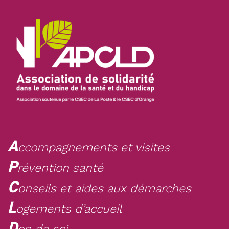
A
ccompagnements et visites
P
révention santé
C
onseils et aides aux démarches
L
ogements d’accueil
D