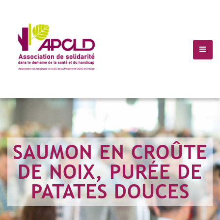
(+10) 123 456 7899
Info@Havana.com
SAUMON EN CROÛTE
DE NOIX, PURÉE DE
PATATES DOUCES