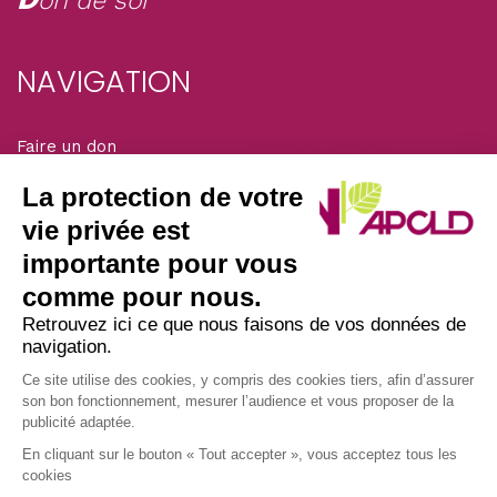
on de soi
NAVIGATION
Faire un don
Mentions légales
Adhérer
La protection de votre
Solidarité magazine
vie privée est
importante pour vous
SIÈGE DE L’ASSOCIATION
comme pour nous.
Retrouvez ici ce que nous faisons de vos données de
navigation.
Nous écrire par courrier postal à l’adresse :
APCLD
Ce site utilise des cookies, y compris des cookies tiers, afin d’assurer
son bon fonctionnement, mesurer l’audience et vous proposer de la
45/47 avenue Laplace
publicité adaptée.
94117 ARCUEIL CEDEX
En cliquant sur le bouton « Tout accepter », vous acceptez tous les
• Nous appeler au : 01 49 12 08 30
cookies