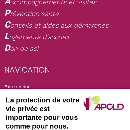
A
ccompagnements et visites
P
révention santé
C
onseils et aides aux démarches
L
ogements d’accueil
D
on de soi
NAVIGATION
Faire un don
Mentions légales
Adhérer
La protection de votre
Solidarité magazine
vie privée est
importante pour vous
SIÈGE DE L’ASSOCIATION
comme pour nous.