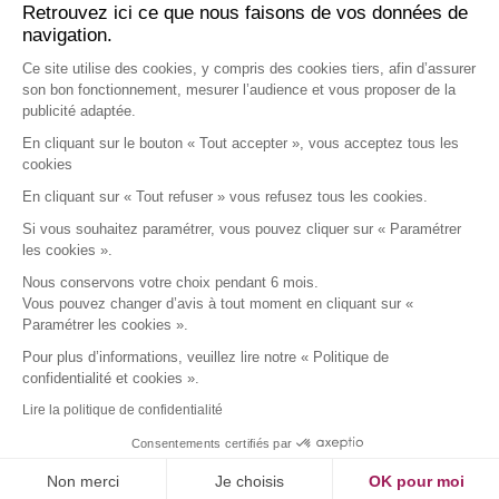
Retrouvez ici ce que nous faisons de vos données de
navigation.
Nous écrire par courrier postal à l’adresse :
APCLD
Ce site utilise des cookies, y compris des cookies tiers, afin d’assurer
son bon fonctionnement, mesurer l’audience et vous proposer de la
45/47 avenue Laplace
publicité adaptée.
94117 ARCUEIL CEDEX
En cliquant sur le bouton « Tout accepter », vous acceptez tous les
• Nous appeler au : 01 49 12 08 30
cookies
• Nous écrire par mail à : apcld@apcld.fr
En cliquant sur « Tout refuser » vous refusez tous les cookies.
Si vous souhaitez paramétrer, vous pouvez cliquer sur « Paramétrer
L’accueil téléphonique est assuré du lundi au vendredi de
les cookies ».
8h30 à 12h30 et 13h30 à 17h30.
Nous conservons votre choix pendant 6 mois.
Vous pouvez changer d’avis à tout moment en cliquant sur «
Paramétrer les cookies ».
Pour plus d’informations, veuillez lire notre « Politique de
confidentialité et cookies ».
Copyright © 2025 - Réalisation, Hébergement :
-
Lire la politique de confidentialité
Mentions légales
/ RGPD :
Gestion des cookies
-
Politique des données
-
Consentements certifiés par
Gestion des droits
Non merci
Je choisis
OK pour moi