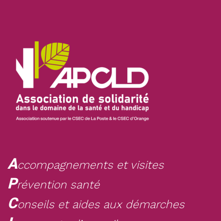
A
ccompagnements et visites
P
révention santé
C
onseils et aides aux démarches