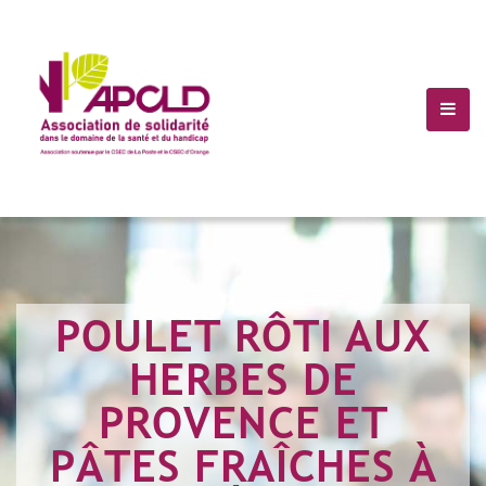
(+10) 123 456 7899
Info@Havana.com
POULET RÔTI AUX
HERBES DE
PROVENCE ET
PÂTES FRAÎCHES À