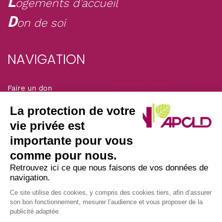
L
ogements d’accueil
D
on de soi
NAVIGATION
Faire un don
Mentions légales
Adhérer
La protection de votre
Solidarité magazine
vie privée est
importante pour vous
SIÈGE DE L’ASSOCIATION
comme pour nous.
Retrouvez ici ce que nous faisons de vos données de
navigation.
Nous écrire par courrier postal à l’adresse :
APCLD
Ce site utilise des cookies, y compris des cookies tiers, afin d’assurer
son bon fonctionnement, mesurer l’audience et vous proposer de la
45/47 avenue Laplace
publicité adaptée.
94117 ARCUEIL CEDEX