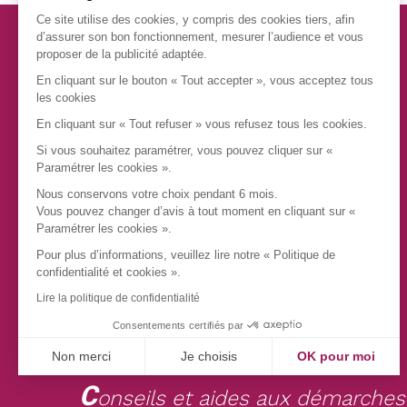
Ce site utilise des cookies, y compris des cookies tiers, afin
d’assurer son bon fonctionnement, mesurer l’audience et vous
proposer de la publicité adaptée.
En cliquant sur le bouton « Tout accepter », vous acceptez tous
les cookies
En cliquant sur « Tout refuser » vous refusez tous les cookies.
Si vous souhaitez paramétrer, vous pouvez cliquer sur «
Paramétrer les cookies ».
Nous conservons votre choix pendant 6 mois.
Vous pouvez changer d’avis à tout moment en cliquant sur «
Paramétrer les cookies ».
Pour plus d’informations, veuillez lire notre « Politique de
confidentialité et cookies ».
Lire la politique de confidentialité
A
ccompagnements et visites
Consentements certifiés par
P
Non merci
Je choisis
OK pour moi
révention santé
C
Axeptio consent
Plateforme de Gestion du Consentement : Personnalisez vos Opt
onseils et aides aux démarches