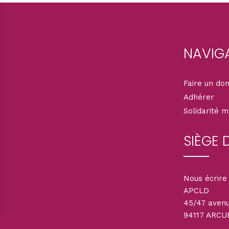
NAVIG
Faire un do
Adhérer
Solidarité 
SIÈGE 
Nous écrire 
APCLD
45/47 aven
94117 ARCU
ions