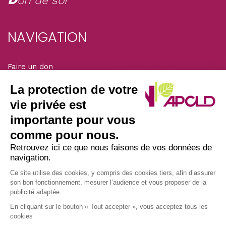
on de soi
NAVIGATION
Faire un don
Mentions légales
Adhérer
La protection de votre
Solidarité magazine
vie privée est
importante pour vous
SIÈGE DE L’ASSOCIATION
comme pour nous.
Retrouvez ici ce que nous faisons de vos données de
navigation.
Nous écrire par courrier postal à l’adresse :
APCLD
Ce site utilise des cookies, y compris des cookies tiers, afin d’assurer
son bon fonctionnement, mesurer l’audience et vous proposer de la
45/47 avenue Laplace
publicité adaptée.
94117 ARCUEIL CEDEX
En cliquant sur le bouton « Tout accepter », vous acceptez tous les
• Nous appeler au : 01 49 12 08 30
cookies