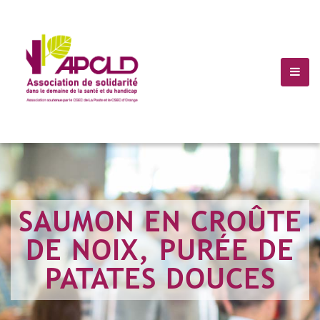
(+10) 123 456 7899
Info@Havana.com
SAUMON EN CROÛTE
DE NOIX, PURÉE DE
PATATES DOUCES