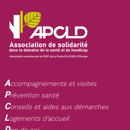
A
ccompagnements et visites
P
révention santé
C
onseils et aides aux démarches
L
ogements d’accueil
D