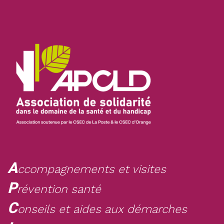
A
ccompagnements et visites
P
révention santé
C
onseils et aides aux démarches