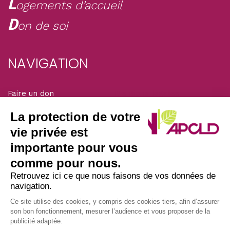
L
ogements d’accueil
D
on de soi
NAVIGATION
Faire un don
Mentions légales
Adhérer
La protection de votre
Solidarité magazine
vie privée est
importante pour vous
SIÈGE DE L’ASSOCIATION
comme pour nous.
Retrouvez ici ce que nous faisons de vos données de
navigation.
Nous écrire par courrier postal à l’adresse :
APCLD
Ce site utilise des cookies, y compris des cookies tiers, afin d’assurer
son bon fonctionnement, mesurer l’audience et vous proposer de la
45/47 avenue Laplace
publicité adaptée.
94117 ARCUEIL CEDEX