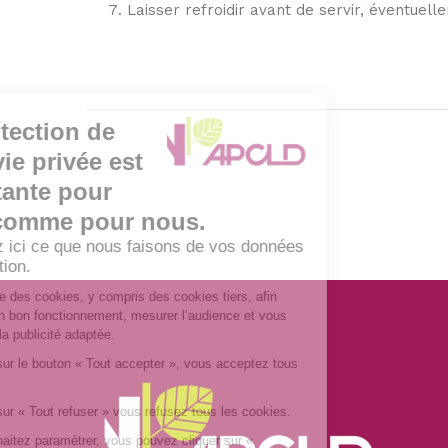
Laisser refroidir avant de servir, éventue
La protection de
votre vie privée est
importante pour
vous comme pour nous.
Retrouvez ici ce que nous faisons de vos données
de navigation.
Ce site utilise des cookies, y compris des cookies tiers, afin
d’assurer son bon fonctionnement, mesurer l’audience et vous
proposer de la publicité adaptée.
En cliquant sur le bouton « Tout accepter », vous acceptez tous
les cookies
En cliquant sur « Tout refuser » vous refusez tous les cookies.
Si vous souhaitez paramétrer, vous pouvez cliquer sur «