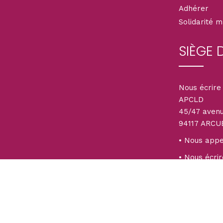
Adhérer
Solidarité 
SIÈGE 
Nous écrire 
APCLD
45/47 aven
94117 ARCU
ions
• Nous appel
 de confidentialité, en garantissant la conformité avec les réglemen
• Nous écrir
L’accueil té
8h30 à 12h3