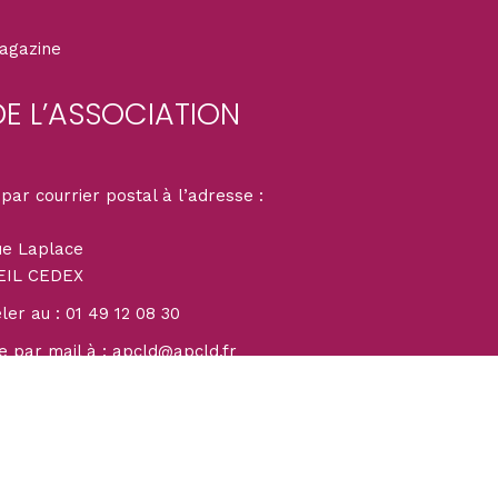
magazine
DE L’ASSOCIATION
par courrier postal à l’adresse :
ue Laplace
EIL CEDEX
er au : 01 49 12 08 30
tations. Personnalisez vos préférences pour contrôler la manière don
e par mail à : apcld@apcld.fr
léphonique est assuré du lundi au vendredi de
0 et 13h30 à 17h30.