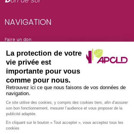
on de soi
NAVIGATION
Faire un don
Mentions légales
Adhérer
La protection de votre
Solidarité magazine
vie privée est
importante pour vous
SIÈGE DE L’ASSOCIATION
comme pour nous.
Retrouvez ici ce que nous faisons de vos données de
navigation.
Nous écrire par courrier postal à l’adresse :
APCLD
Ce site utilise des cookies, y compris des cookies tiers, afin d’assurer
son bon fonctionnement, mesurer l’audience et vous proposer de la
45/47 avenue Laplace
publicité adaptée.
94117 ARCUEIL CEDEX
En cliquant sur le bouton « Tout accepter », vous acceptez tous les
• Nous appeler au : 01 49 12 08 30
cookies