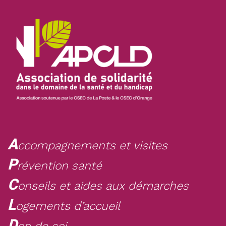
A
ccompagnements et visites
P
révention santé
C
onseils et aides aux démarches
L
ogements d’accueil
D