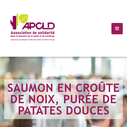
(+10) 123 456 7899
Info@Havana.com
SAUMON EN CROÛTE
DE NOIX, PURÉE DE
PATATES DOUCES